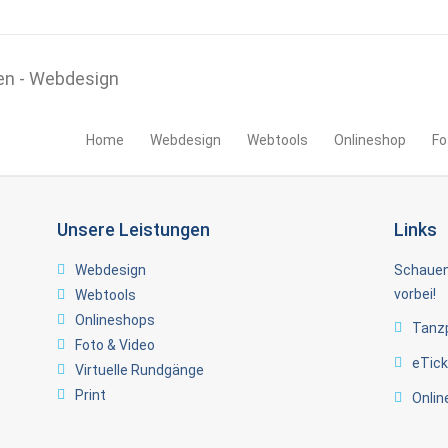
Home
Webdesign
Webtools
Onlineshop
Fo
Unsere Leistungen
Links
Webdesign
Schauen
vorbei!
Webtools
Onlineshops
Tanzp
Foto & Video
eTick
Virtuelle Rundgänge
Print
Onlin